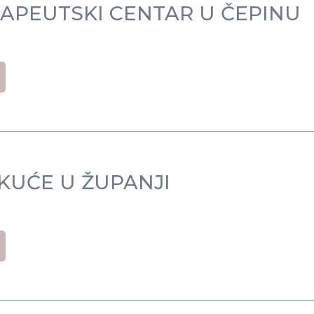
RAPEUTSKI CENTAR U ČEPINU
KUĆE U ŽUPANJI