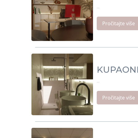
...
Pročitajte više
KUPAON
...
Pročitajte više