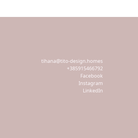
tihana@tito-design.homes
+385915466792
Facebook
Instagram
LinkedIn