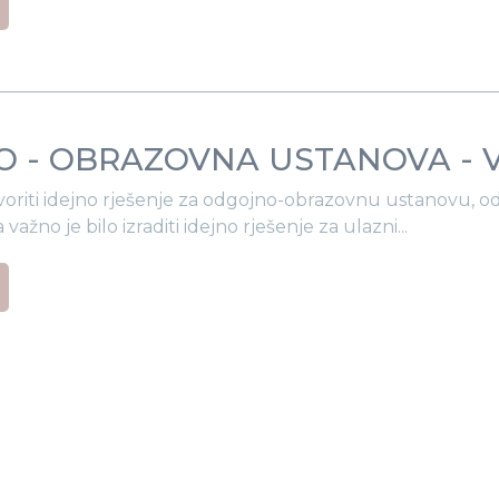
 - OBRAZOVNA USTANOVA - V
tvoriti idejno rješenje za odgojno-obrazovnu ustanovu, od
ažno je bilo izraditi idejno rješenje za ulazni...