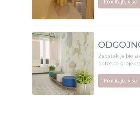
Pročitajte više
ODGOJNO
Zadatak je bio s
potrebe projekta v
Pročitajte više