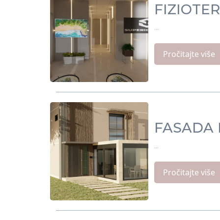
FIZIOTE
...
Pročitajte više
FASADA 
...
Pročitajte više