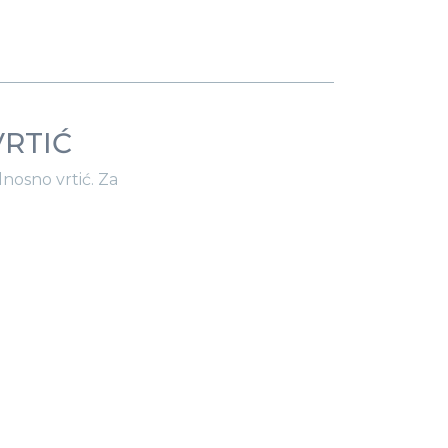
RTIĆ
nosno vrtić. Za