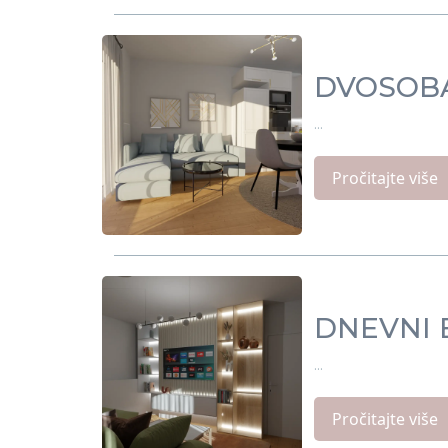
DVOSOB
...
Pročitajte više
DNEVNI 
...
Pročitajte više