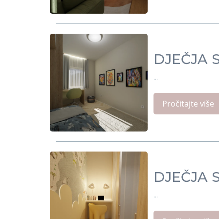
DJEČJA 
...
Pročitajte više
DJEČJA 
...