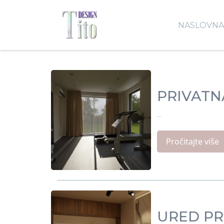
NASLOVN
PRIVATN
...
Pročitajte više
URED PR